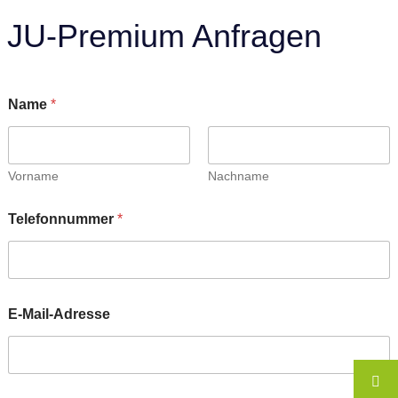
JU-Premium Anfragen
Name
*
Vorname
Nachname
E
Telefonnummer
*
-
M
a
i
l
-
E-Mail-Adresse
A
d
r
e
s