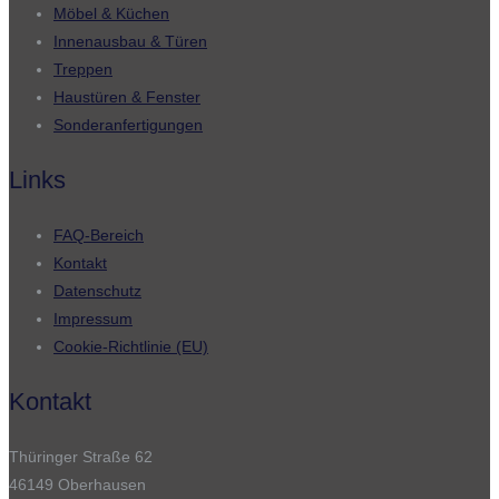
Möbel & Küchen
Innenausbau & Türen
Treppen
Haustüren & Fenster
Sonderanfertigungen
Links
FAQ-Bereich
Kontakt
Datenschutz
Impressum
Cookie-Richtlinie (EU)
Kontakt
Thüringer Straße 62
46149 Oberhausen